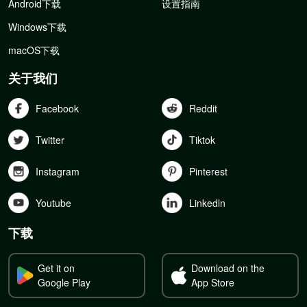
Android下载
设置指南
Windows下载
macOS下载
关于我们
Facebook
Reddit
Twitter
Tiktok
Instagram
Pinterest
Youtube
Linkedln
下载
Get it on
Download on the
Google Play
App Store